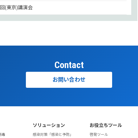
52回(東京)講演会
50回(東京)講演会
48回(大阪)講演会
46回(東京)講演会
Contact
44回(東京)講演会
42回(東京)講演会
お問い合わせ
40回(東京)講演会
38回(東京)講演会
36回(東京)講演会
ソリューション
お役立ちツール
平成22年9月24日 東京ウィメンズプラザホール（東京））
消毒
感染対策「感染と予防」
啓発ツール