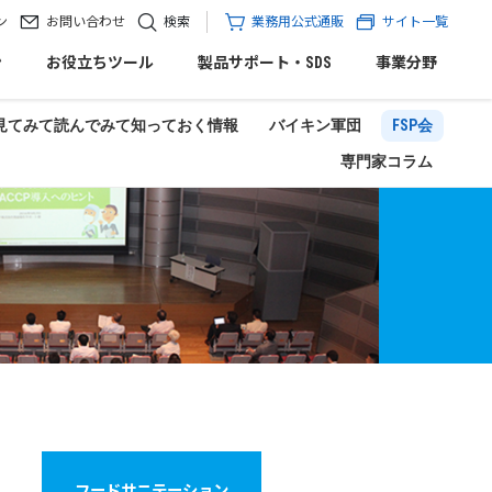
ン
お問い合わせ
検索
業務用公式通販
サイト一覧
ン
お役立ちツール
製品サポート・SDS
事業分野
見てみて読んでみて知っておく情報
バイキン軍団
FSP会
専門家コラム
フードサニテーション