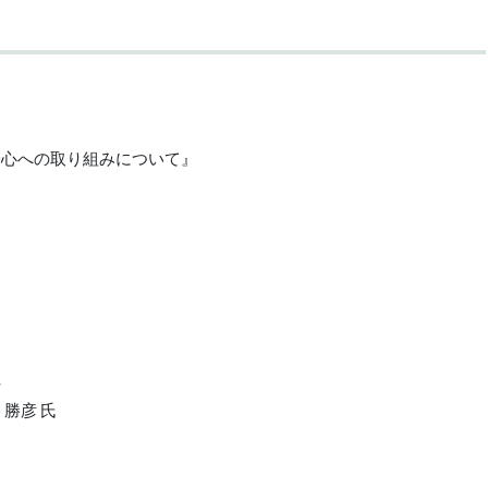
）
安心への取り組みについて』
』
社
勝彦 氏