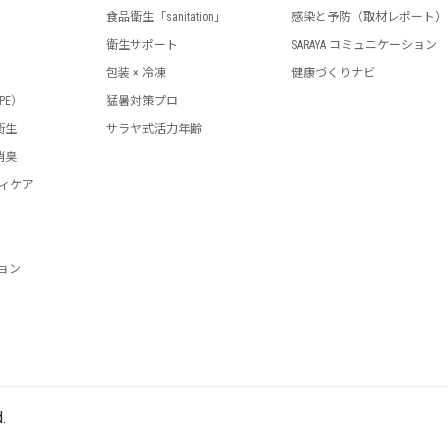
食品衛生「sanitation」
感染と予防（取材レポート）
成22年6月18日 薬業年金会館301号室（大阪））
衛生サポート
SARAYA コミュニケーション
平成21年9月11日 東京ウィメンズプラザ（東京））
包装 × 冷凍
健康づくりナビ
PE）
猛暑対策プロ
平成21年6月19日 大阪社会福祉指導センター（大阪））
衛生
サラヤ式活力年齢
消臭
平成20年11月7日 南部労政会館 第５・６会議室（東京））
ディケア
平成20年7月18日 大阪商工会議所（大阪））
平成19年11月9日 品川プリンスホテル（東京））
ション
平成19年7月6日 ＫＫＲホテル 大阪（大阪））
平成18年9月15日 社団法人日本食品衛生協会（東京））
平成18年5月12日 大阪科学技術センター（大阪））
.
平成17年9月2日 関内ホール（横浜））