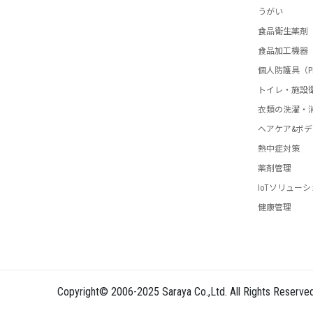
うがい
FSP会 第33回講演会（平
食品衛生薬剤
FSP会 第32回講演会（
食品加工機器
個人防護具（P
FSP会 第31回講演会（
トイレ・施設
衣類の洗濯・
FSP会 第30回講演会（
ヘアケア&ボ
FSP会 第29回講演会（
熱中症対策
薬剤管理
FSP会 第28回講演会（
IoTソリュー
FSP会 第27回講演会（
健康管理
FSP会 第26回講演会（
FSP会 第25回講演会（
Copyright© 2006-2025 Saraya Co.,Ltd. All Rights Reserved
FSP会 第24回講演会（