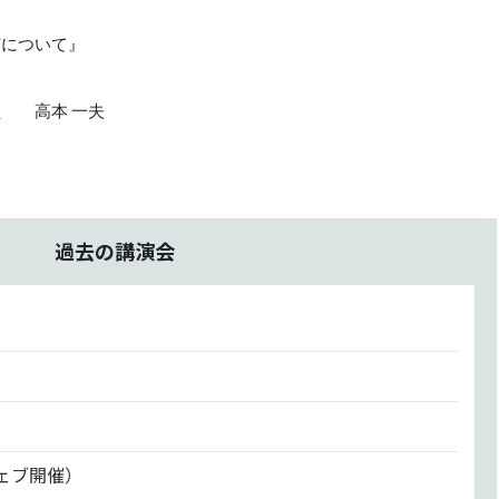
菌について』
員 高本 一夫
過去の講演会
ウェブ開催）