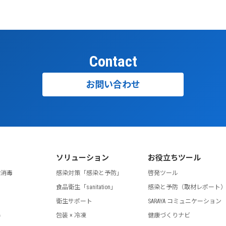
Contact
お問い合わせ
ソリューション
お役立ちツール
指消毒
感染対策「感染と予防」
啓発ツール
食品衛生「sanitation」
感染と予防（取材レポート
剤
衛生サポート
SARAYA コミュニケーション
器
包装 × 冷凍
健康づくりナビ