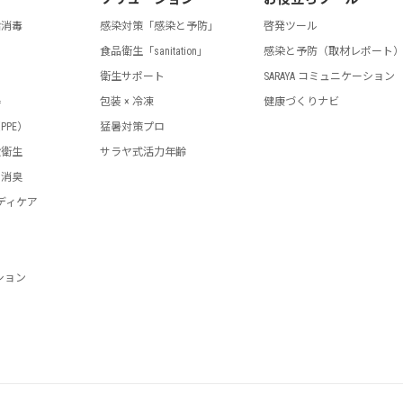
指消毒
感染対策「感染と予防」
啓発ツール
食品衛生「sanitation」
感染と予防（取材レポート
剤
衛生サポート
SARAYA コミュニケーション
器
包装 × 冷凍
健康づくりナビ
PPE）
猛暑対策プロ
設衛生
サラヤ式活力年齢
・消臭
ディケア
ション