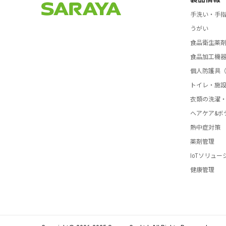
手洗い・手
うがい
食品衛生薬
食品加工機
個人防護具（
トイレ・施
衣類の洗濯
ヘアケア&ボ
熱中症対策
薬剤管理
IoTソリュー
健康管理