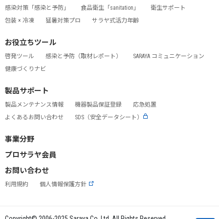
感染対策「感染と予防」
食品衛生「sanitation」
衛生サポート
包装 × 冷凍
猛暑対策プロ
サラヤ式活力年齢
お役立ちツール
啓発ツール
感染と予防（取材レポート）
SARAYA コミュニケーション
健康づくりナビ
製品サポート
製品メンテナンス情報
機器製品保証登録
応急処置
よくあるお問い合わせ
SDS（安全データシート）
事業分野
プロサラヤ会員
お問い合わせ
利用規約
個人情報保護方針
Copyright© 2006-2025 Saraya Co.,Ltd. All Rights Reserved.