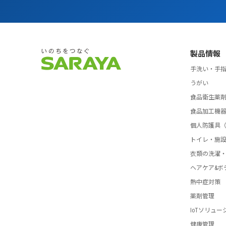
製品情報
手洗い・手
うがい
食品衛生薬
食品加工機
個人防護具（
トイレ・施
衣類の洗濯
ヘアケア&ボ
熱中症対策
薬剤管理
IoTソリュー
健康管理