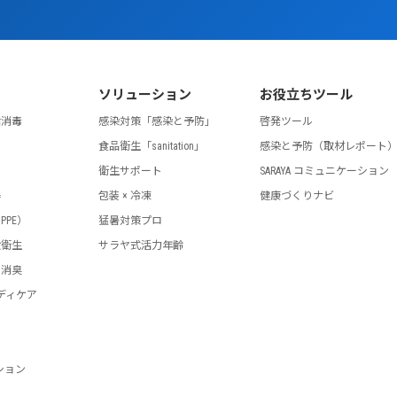
ソリューション
お役立ちツール
指消毒
感染対策「感染と予防」
啓発ツール
食品衛生「sanitation」
感染と予防（取材レポート
剤
衛生サポート
SARAYA コミュニケーション
器
包装 × 冷凍
健康づくりナビ
PPE）
猛暑対策プロ
設衛生
サラヤ式活力年齢
・消臭
ディケア
ション