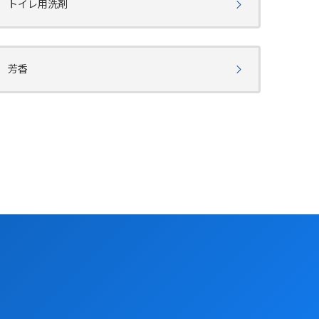
トイレ用洗剤
芳香