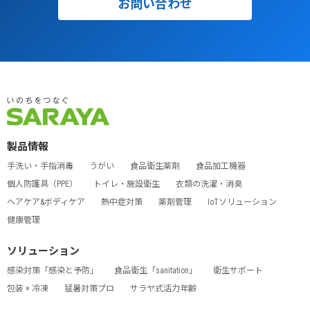
お問い合わせ
製品情報
手洗い・手指消毒
うがい
食品衛生薬剤
食品加工機器
個人防護具（PPE）
トイレ・施設衛生
衣類の洗濯・消臭
ヘアケア&ボディケア
熱中症対策
薬剤管理
IoTソリューション
健康管理
ソリューション
感染対策「感染と予防」
食品衛生「sanitation」
衛生サポート
包装 × 冷凍
猛暑対策プロ
サラヤ式活力年齢