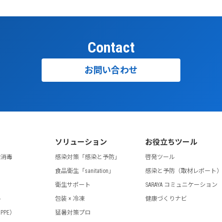
Contact
お問い合わせ
ソリューション
お役立ちツール
指消毒
感染対策「感染と予防」
啓発ツール
食品衛生「sanitation」
感染と予防（取材レポート
剤
衛生サポート
SARAYA コミュニケーション
器
包装 × 冷凍
健康づくりナビ
PPE）
猛暑対策プロ