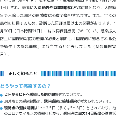
1日）され、患者に
入院勧告や就業制限などが可能
となり、入院
告で入院した場合の医療費は公費で負担されます。また、全ての
患者を把握するため、診断した医師は届け出の必要があります。1
月30日（日本時間31日）には世界保健機関（WHO）が、感染拡大
防止に国際的な協力態勢が必要と判断し「国際的に懸念される公
衆衛生上の緊急事態」に該当すると発表しました（緊急事態宣
言）。
正しく知ること
どうやって感染するの？
ヒトからヒトへ感染した例が報告
されています。
現時点での感染経路は、
飛沫感染
と
接触感染
が考えられています。
現時点の潜伏期間
は1～12.5日（多くは5～6日）とされており、
のコロナウイルスの情報などから、感染者は
最大14日程度
の健康