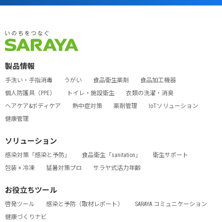
製品情報
手洗い・手指消毒
うがい
食品衛生薬剤
食品加工機器
個人防護具（PPE）
トイレ・施設衛生
衣類の洗濯・消臭
ヘアケア&ボディケア
熱中症対策
薬剤管理
IoTソリューション
健康管理
ソリューション
感染対策「感染と予防」
食品衛生「sanitation」
衛生サポート
包装 × 冷凍
猛暑対策プロ
サラヤ式活力年齢
お役立ちツール
啓発ツール
感染と予防（取材レポート）
SARAYA コミュニケーション
健康づくりナビ