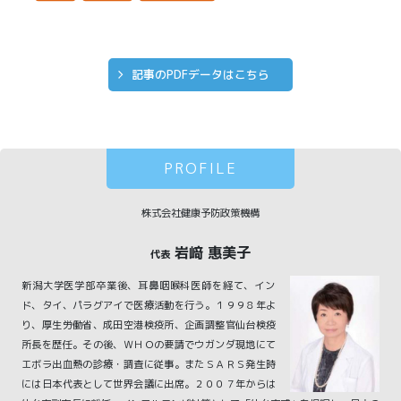
記事のPDFデータはこちら
PROFILE
株式会社健康予防政策機構
岩﨑 惠美子
代表
新潟大学医学部卒業後、耳鼻咽喉科医師を経て、イン
ド、タイ、パラグアイで医療活動を行う。１９９８年よ
り、厚生労働省、成田空港検疫所、企画調整官仙台検疫
所長を歴任。その後、ＷＨＯの要請でウガンダ現地にて
エボラ出血熱の診療・調査に従事。またＳＡＲＳ発生時
には日本代表として世界会議に出席。２００７年からは