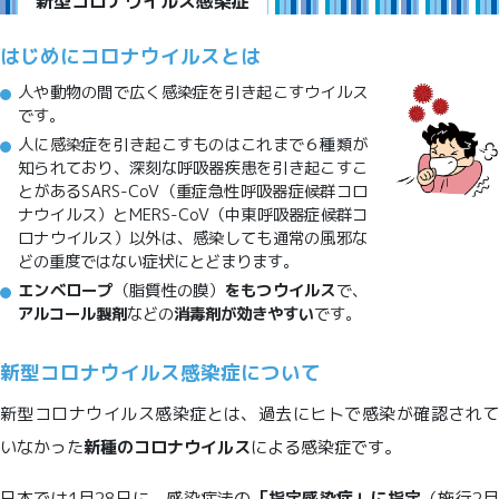
新型コロナウイルス感染症
はじめにコロナウイルスとは
人や動物の間で広く感染症を引き起こすウイルス
です。
人に感染症を引き起こすものはこれまで６種類が
知られており、深刻な呼吸器疾患を引き起こすこ
とがあるSARS-CoV（重症急性呼吸器症候群コロ
ナウイルス）とMERS-CoV（中東呼吸器症候群コ
ロナウイルス）以外は、感染しても通常の風邪な
どの重度ではない症状にとどまります。
エンベロープ
（脂質性の膜）
をもつウイルス
で、
アルコール製剤
などの
消毒剤が効きやすい
です。
新型コロナウイルス感染症について
新型コロナウイルス感染症とは、過去にヒトで感染が確認されて
いなかった
新種のコロナウイルス
による感染症です。
日本では1月28日に、感染症法の
「指定感染症」に指定
（施行2