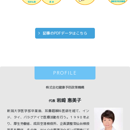
記事のPDFデータはこちら
PROFILE
株式会社健康予防政策機構
岩﨑 惠美子
代表
新潟大学医学部卒業後、耳鼻咽喉科医師を経て、イン
ド、タイ、パラグアイで医療活動を行う。１９９８年よ
り、厚生労働省、成田空港検疫所、企画調整官仙台検疫
所長を歴任。その後、ＷＨＯの要請でウガンダ現地にて