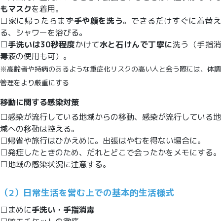
もマスク
を着用。
□家に帰ったらまず
手や顔を洗う
。できるだけすぐに着替
る、シャワーを浴びる。
□
手洗いは30秒程度
かけて
水と石けんで丁寧に
洗う（手指
毒液の使用も可）。
※高齢者や持病のあるような重症化リスクの高い人と会う際には、体調
管理をより厳重にする
移動に関する感染対策
□感染が流行している地域からの移動、感染が流行している地
域への移動は控える。
□帰省や旅行はひかえめに。出張はやむを得ない場合に。
□発症したときのため、だれとどこで会ったかをメモにする。
□地域の感染状況に注意する。
（2）日常生活を営む上での基本的生活様式
□まめに
手洗い・手指消毒