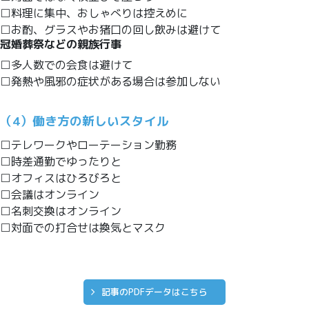
□料理に集中、おしゃべりは控えめに
□お酌、グラスやお猪口の回し飲みは避けて
冠婚葬祭などの親族行事
□多人数での会食は避けて
□発熱や風邪の症状がある場合は参加しない
（4）働き方の新しいスタイル
□テレワークやローテーション勤務
□時差通勤でゆったりと
□オフィスはひろびろと
□会議はオンライン
□名刺交換はオンライン
□対面での打合せは換気とマスク
記事のPDFデータはこちら