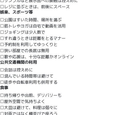
□サンプルなど展示品への接触は控えめに
□レジに並ぶときは、前後にスペース
娯楽、スポーツ等
□公園はすいた時間、場所を選ぶ
□筋トレやヨガは自宅で動画を活用
□ジョギングは少人数で
□すれ違うときは距離をとるマナー
□予約制を利用してゆっくりと
□狭い部屋での長居は無用
□歌や応援は、十分な距離かオンライン
公共交通機関の利用
□会話は控えめに
□混んでいる時間帯は避けて
□徒歩や自転車利用も併用する
食事
□持ち帰りや出前、デリバリーも
□屋外空間で気持ちよく
□大皿は避けて、料理は個々に
□対面ではなく横並びで座ろう