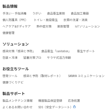
製品情報
手洗い・手指消毒
うがい
食品衛生薬剤
食品加工機器
個人防護具（PPE）
トイレ・施設衛生
衣類の洗濯・消臭
ヘアケア&ボディケア
熱中症対策
薬剤管理
IoTソリューション
健康管理
ソリューション
感染対策「感染と予防」
食品衛生「sanitation」
衛生サポート
包装 × 冷凍
猛暑対策プロ
サラヤ式活力年齢
お役立ちツール
啓発ツール
感染と予防（取材レポート）
SARAYA コミュニケーション
健康づくりナビ
製品サポート
製品メンテナンス情報
機器製品保証登録
応急処置
よくあるお問い合わせ
SDS（安全データシート）