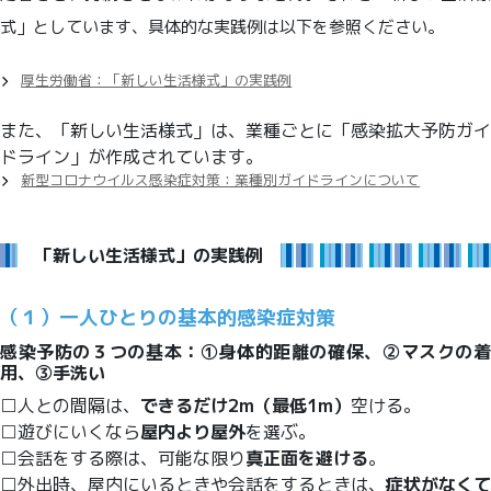
式」としています、具体的な実践例は以下を参照ください。
厚生労働省：「新しい生活様式」の実践例
また、「新しい生活様式」は、業種ごとに「感染拡大予防ガイ
ドライン」が作成されています。
新型コロナウイルス感染症対策：業種別ガイドラインについて
「新しい生活様式」の実践例
（１）一人ひとりの基本的感染症対策
感染予防の３つの基本：①身体的距離の確保、②マスクの着
用、③手洗い
□人との間隔は、
できるだけ2m（最低1m）
空ける。
□遊びにいくなら
屋内より屋外
を選ぶ。
□会話をする際は、可能な限り
真正面を避ける
。
□外出時、屋内にいるときや会話をするときは、
症状がなくて