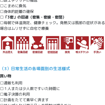
□咳エチケットの徹底
□こまめに換気
□身体的距離の確保
□
「3密」の回避（密集・密接・密閉）
□毎朝で体温測定、健康チェック。発熱又は風邪の症状がある
場合はムリせずに自宅で療養
（3）日常生活の各場面別の生活様式
買い物
□通販も利用
□１人または少人数ですいた時間に
□電子決算の利用
□計画をたてて素早く済ます