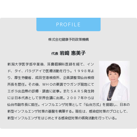
PROFILE
株式会社健康予防政策機構
岩﨑 惠美子
代表
新潟大学医学部卒業後、耳鼻咽喉科医師を経て、イン
ド、タイ、パラグアイで医療活動を行う。１９９８年よ
り、厚生労働省、成田空港検疫所、企画調整官仙台検疫
所長を歴任。その後、ＷＨＯの要請でウガンダ現地にて
エボラ出血熱の診療・調査に従事。またＳＡＲＳ発生時
には日本代表として世界会議に出席。２００７年からは
仙台市副市長に就任。インフルエンザ対策として「仙台方式」を提唱し、日本の
新型インフルエンザ対策の基盤を構築する。現在は、感染症対策のプロとして、
新型インフルエンザをはじめとする感染症対策の啓発活動を行っている。