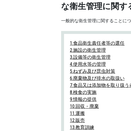
な衛生管理に関す
一般的な衛生管理に関することに
1.食品衛生責任者等の選任
2.施設の衛生管理
3.設備等の衛生管理
4.使用水等の管理
5.ねずみ及び昆虫対策
6.廃棄物及び排水の取扱い
7.食品又は添加物を取り扱
8.検食の実施
9.情報の提供
10.回収・廃棄
11.運搬
12.販売
13.教育訓練