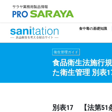
食中毒の基礎知識
衛生管理ガイド
食品衛生法施行
た衛生管理 別表1
別表17 【法第5