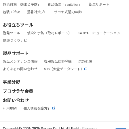
感染対策「感染と予防」
食品衛生「sanitation」
衛生サポート
包装 × 冷凍
猛暑対策プロ
サラヤ式活力年齢
お役立ちツール
啓発ツール
感染と予防（取材レポート）
SARAYA コミュニケーション
健康づくりナビ
製品サポート
製品メンテナンス情報
機器製品保証登録
応急処置
よくあるお問い合わせ
SDS（安全データシート）
事業分野
プロサラヤ会員
お問い合わせ
利用規約
個人情報保護方針
Copyright© 2006-2025 Saraya Co.,Ltd. All Rights Reserved.