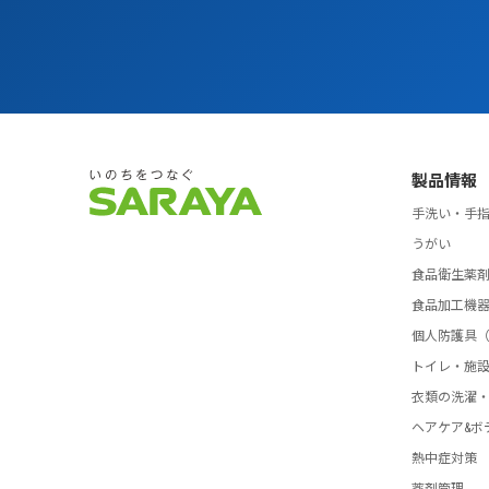
製品情報
手洗い・手
うがい
食品衛生薬
食品加工機
個人防護具（
トイレ・施
衣類の洗濯
ヘアケア&ボ
熱中症対策
薬剤管理