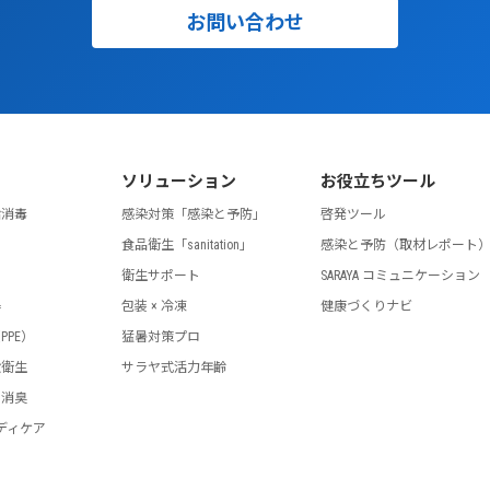
お問い合わせ
ソリューション
お役立ちツール
指消毒
感染対策「感染と予防」
啓発ツール
食品衛生「sanitation」
感染と予防（取材レポート
剤
衛生サポート
SARAYA コミュニケーション
器
包装 × 冷凍
健康づくりナビ
PPE）
猛暑対策プロ
設衛生
サラヤ式活力年齢
・消臭
ディケア