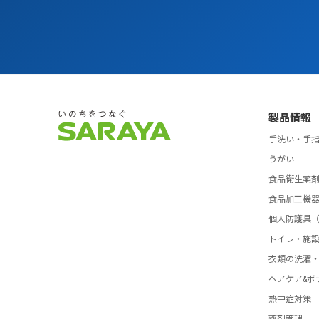
製品情報
手洗い・手
うがい
食品衛生薬
食品加工機
個人防護具（
トイレ・施
衣類の洗濯
ヘアケア&ボ
熱中症対策
薬剤管理