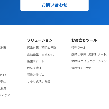
お問い合わせ
ソリューション
お役立ちツール
指消毒
感染対策「感染と予防」
啓発ツール
食品衛生「sanitation」
感染と予防（取材レポート
剤
衛生サポート
SARAYA コミュニケーション
器
包装 × 冷凍
健康づくりナビ
PPE）
猛暑対策プロ
設衛生
サラヤ式活力年齢
・消臭
ディケア