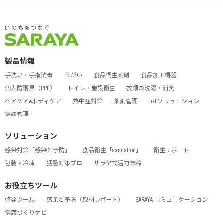
製品情報
手洗い・手指消毒
うがい
食品衛生薬剤
食品加工機器
個人防護具（PPE）
トイレ・施設衛生
衣類の洗濯・消臭
ヘアケア&ボディケア
熱中症対策
薬剤管理
IoTソリューション
健康管理
ソリューション
感染対策「感染と予防」
食品衛生「sanitation」
衛生サポート
包装 × 冷凍
猛暑対策プロ
サラヤ式活力年齢
お役立ちツール
啓発ツール
感染と予防（取材レポート）
SARAYA コミュニケーション
健康づくりナビ