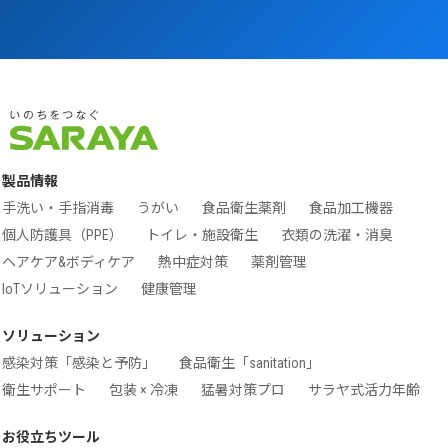
製品情報
手洗い・手指消毒
うがい
食品衛生薬剤
食品加工機器
個人防護具（PPE）
トイレ・施設衛生
衣類の洗濯・消臭
ヘアケア&ボディケア
熱中症対策
薬剤管理
IoTソリューション
健康管理
ソリューション
感染対策「感染と予防」
食品衛生「sanitation」
衛生サポート
包装 × 冷凍
猛暑対策プロ
サラヤ式活力年齢
お役立ちツール