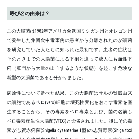
呼び名の由来は？
この大腸菌は1982年アメリカ合衆国ミシガン州とオレゴン州
で発生した集団食中毒事例の患者から分離されたのが細菌
を研究していた人たちに知られた最初です。患者の症状は
そのときまでの大腸菌による下痢と違って成人にも血性下
痢（肛門から大量の出血するような状態）を起こす危険な
新型の大腸菌であると分かりました。
病原性について調べた結果、この大腸菌はサルの腎臓由来
の細胞であるベロ(vero)細胞に壞死性変化をおこす毒素を産
生することから、その毒素をベロ毒素とよび、菌の名前も
ベロ毒素産生性大腸菌(VTEC)と命名されました。後にその毒
素が志賀赤痢菌(Shigella dysenteriae 1型)の志賀毒素(Shiga toxi