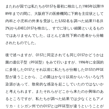
またわが国では私たちがO157を最初に検出した1985年以降19
89年までの間に、大阪府下の医療機関に下痢を主症状として
内科と小児科の外来を受診した5,552名を調べた結果11名(0.
2%)からEHEC,O157を検出し、すでに珍しい細菌といえるもの
ではありませんでした。ほとんど血性下痢の患者から分離
されたものでした。
後で述べますが、O157に同定されても同じO157かどうかは
菌の遺伝子型（PFGE型）をみて行いますが、1996年に全国的
に多発したO157とそれ以前に私たちが分離したO157のPFGE
型が違うことから、この菌はかなり以前からいろいろな汚
染源があって、散発的な感染を起こしていたのではないか
と考えられます。またそれらがどこから来たのか興味のあ
るところですが、私たちが調べた結果では少なくともアメ
リカ・ミシガン州でのO157とはPFGE型が違うということが