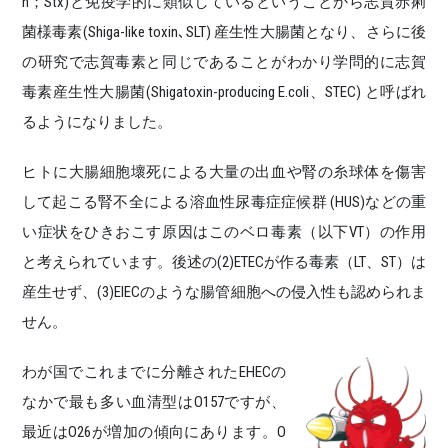
n；Stx)と免疫学的に類似しているということから志賀赤痢
菌様毒素(Shiga-like toxin､SLT) 産生性大腸菌となり、さらに後
の研究で志賀毒素と同じであることがわかり学問的に志賀
毒素産生性大腸菌(Shigatoxin-producing E.coli、STEC) と呼ばれ
るようになりました。
ヒトに大腸細胞壞死による大量の出血や腎の糸球体を傷害
して起こる腎不全による溶血性尿毒症症候群 (HUS)などの重
い症状をひきおこす原因はこのベロ毒素（以下VT）の作用
と考えられています。後述の(2)ETECが作る毒素（LT、ST）は
産生せず、(3)EIECのような腸管細胞への侵入性も認められま
せん。
わが国でこれまでに分離されたEHECの
なかで最も多い血清型はO157ですが、
最近はO26が増加の傾向にあります。O