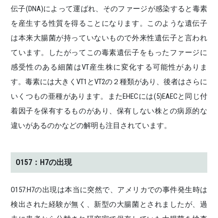
伝子(DNA)によって運ばれ、そのファージが感染すると毒素
を産生する性質を得ることになります。このような遺伝子
は本来大腸菌が持っていないもので外来性遺伝子と言われ
ています。したがってこの毒素遺伝子をもったファージに
感受性のある細菌はVT産生株に変化する可能性がありま
す。毒素には大きくVT1とVT2の２種類があり、後者はさらに
いくつもの亜種があります。またEHECには(5)EAECと同じ付
着因子を保有するものがあり、保有しない株との病原的な
違いがあるのかなどの解明も注目されています。
O157：H7の出現
O157:H7の出現は本当に突然で、アメリカでの事件発生時は
検出された経験が無く、新型の大腸菌とされましたが、過