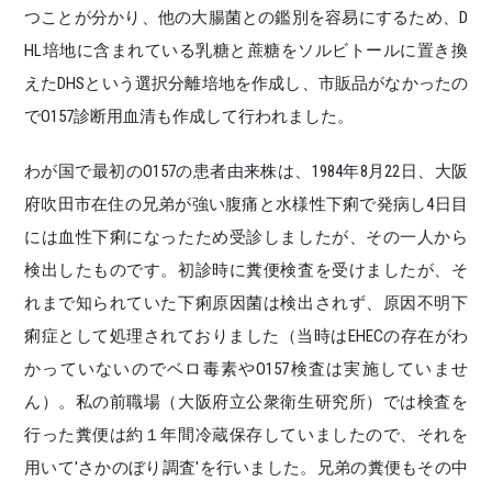
つことが分かり、他の大腸菌との鑑別を容易にするため、D
HL培地に含まれている乳糖と蔗糖をソルビトールに置き換
えたDHSという選択分離培地を作成し、市販品がなかったの
でO157診断用血清も作成して行われました。
わが国で最初のO157の患者由来株は、1984年8月22日、大阪
府吹田市在住の兄弟が強い腹痛と水様性下痢で発病し4日目
には血性下痢になったため受診しましたが、その一人から
検出したものです。初診時に糞便検査を受けましたが、そ
れまで知られていた下痢原因菌は検出されず、原因不明下
痢症として処理されておりました（当時はEHECの存在がわ
かっていないのでベロ毒素やO157検査は実施していませ
ん）。私の前職場（大阪府立公衆衛生研究所）では検査を
行った糞便は約１年間冷蔵保存していましたので、それを
用いて'さかのぼり調査'を行いました。兄弟の糞便もその中