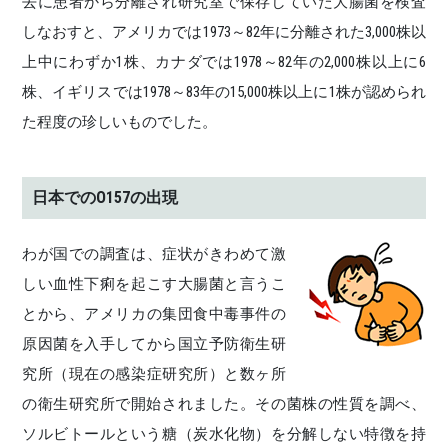
去に患者から分離され研究室で保存していた大腸菌を検査
しなおすと、アメリカでは1973～82年に分離された3,000株以
上中にわずか1株、カナダでは1978～82年の2,000株以上に6
株、イギリスでは1978～83年の15,000株以上に1株が認められ
た程度の珍しいものでした。
日本でのO157の出現
わが国での調査は、症状がきわめて激
しい血性下痢を起こす大腸菌と言うこ
とから、アメリカの集団食中毒事件の
原因菌を入手してから国立予防衛生研
究所（現在の感染症研究所）と数ヶ所
の衛生研究所で開始されました。その菌株の性質を調べ、
ソルビトールという糖（炭水化物）を分解しない特徴を持