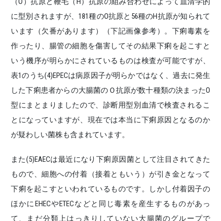
（O）抗原と鞭毛（H）抗原の組み合わせによって血清学的
に型別されますが、181種のO抗原と56種のH抗原が知られて
います（欠番があります）（下記画像参考）。下痢毒素を
作ったり、腸管の細胞を傷害してその結果下痢を起こすと
いう機序が明らかにされているものは検査が可能ですが、
表1のうち(4)EPECは病原因子が明らかではなく、過去に発生
した下痢患者からの大腸菌のＯ抗原が数十種類の決まったO
型にまとまりましたので、診断用型別血清で検査されるこ
とになっていますが、現在では本当に下痢原因となるのか
が疑わしい菌株も含まれています。
また(5)EAECは最近になり下痢原因菌として注目されてきた
もので、細胞への付着（接着ともいう）が引き金となって
下痢を起こすといわれているものです。しかし付着因子の
ほかにEHECやETECなどと同じ毒素を産生するものがあっ
て、まだ分類上はっきりしていない大腸菌のグループで