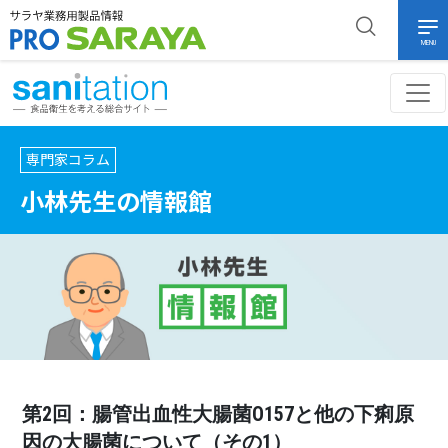
MENU
専門家コラム
小林先生の情報館
第2回：腸管出血性大腸菌O157と他の下痢原
因の大腸菌について（その1）