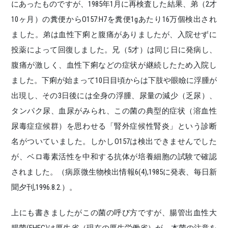
にあったものですが、1985年1月に再検査した結果、弟（2才
10ヶ月）の糞便からO157:H7を糞便1gあたり16万個検出され
ました。弟は血性下痢と腹痛がありましたが、入院せずに
投薬によって回復しました。兄（5才）は同じ日に発病し、
腹痛が激しく、血性下痢などの症状が継続したため入院し
ました。下痢が始まって10日目頃からは下肢や眼瞼に浮腫が
出現し、その3日後には全身の浮腫、尿量の減少（乏尿）、
タンパク尿、血尿がみられ、この菌の典型的症状（溶血性
尿毒症症候群）を思わせる「腎外症候性腎炎」という診断
名がついていました。しかしO157は検出できませんでした
が、ベロ毒素活性を中和する抗体が培養細胞の試験で確認
されました。（病原微生物検出情報6(4),1985に発表、毎日新
聞夕刊,1996.8.2.）。
上にも書きましたがこの菌の呼び方ですが、腸管出血性大
腸菌(EHEC)は厚生省（現在の厚生労働省）が、本菌の注意を