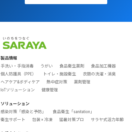
第1回：食中毒のはなし
製品情報
手洗い・手指消毒
うがい
食品衛生薬剤
食品加工機器
個人防護具（PPE）
トイレ・施設衛生
衣類の洗濯・消臭
ヘアケア&ボディケア
熱中症対策
薬剤管理
IoTソリューション
健康管理
ソリューション
感染対策「感染と予防」
食品衛生「sanitation」
衛生サポート
包装 × 冷凍
猛暑対策プロ
サラヤ式活力年齢