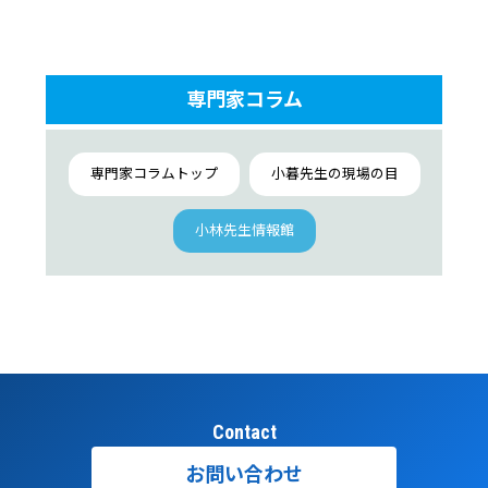
たら？
第9回：食品検査の必要性とその方法
専門家コラム
第8回：新しいリステリア菌の除菌方法 －バクテ
リオファージの利用－
第6回：サルモネラ（Salmonella）という細菌
専門家コラムトップ
小暮先生の現場の目
第5回：野菜、果物による食中毒について（その
小林先生情報館
2）
第4回：野菜、果物による食中毒について（その
1）
第3回：腸管出血性大腸菌O157と他の下痢原因の
大腸菌について（その2）
第2回：腸管出血性大腸菌O157と他の下痢原因の
Contact
大腸菌について（その1）
お問い合わせ