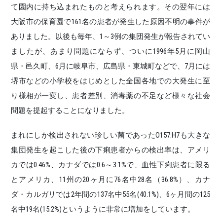
て園内に持ち込まれたものと考えられます。その翌年には
大阪市の保育園で161名の患者が発生した原因不明の事件が
ありました。以後も毎年、1～3例の集団発生が報告されてい
ましたが、あまり問題にならず、ついに1996年5月に岡山
県・邑久町、6月に岐阜市、広島県・東城町などで、7月には
堺市などの小学校をはじめとした全国各地での大発生に至
り様相が一変し、患者差別、消毒薬の不足など様々な社会
問題を提起することになりました。
まれにしか検出されない珍しい菌であったO157:H7も大きな
集団発生を起こした後の下痢患者からの検出率は、アメリ
カでは0.46%、カナダでは0.6～3.1%で、血性下痢患者に限る
とアメリカ、11州の20ヶ月に76名中28名（36.8%）、カナ
ダ・カルガリでは2年間の137名中55名(40.1%)、6ヶ月間の125
名中19名(15.2%)というように非常に増加をしています。