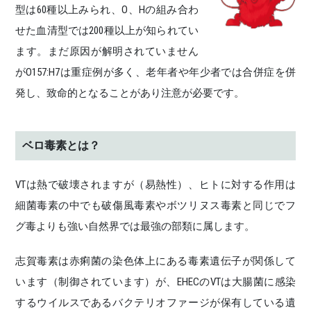
型は60種以上みられ、O、Hの組み合わ
せた血清型では200種以上が知られてい
ます。まだ原因が解明されていません
がO157:H7は重症例が多く、老年者や年少者では合併症を併
発し、致命的となることがあり注意が必要です。
ベロ毒素とは？
VTは熱で破壊されますが（易熱性）、ヒトに対する作用は
細菌毒素の中でも破傷風毒素やボツリヌス毒素と同じでフ
グ毒よりも強い自然界では最強の部類に属します。
志賀毒素は赤痢菌の染色体上にある毒素遺伝子が関係して
います（制御されています）が、EHECのVTは大腸菌に感染
するウイルスであるバクテリオファージが保有している遺