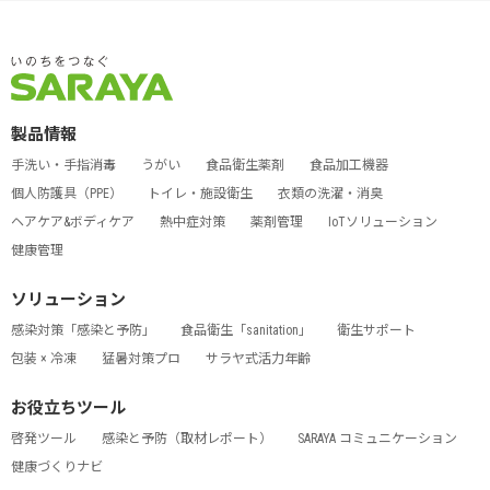
製品情報
手洗い・手指消毒
うがい
食品衛生薬剤
食品加工機器
個人防護具（PPE）
トイレ・施設衛生
衣類の洗濯・消臭
ヘアケア&ボディケア
熱中症対策
薬剤管理
IoTソリューション
健康管理
ソリューション
感染対策「感染と予防」
食品衛生「sanitation」
衛生サポート
包装 × 冷凍
猛暑対策プロ
サラヤ式活力年齢
お役立ちツール
啓発ツール
感染と予防（取材レポート）
SARAYA コミュニケーション
健康づくりナビ