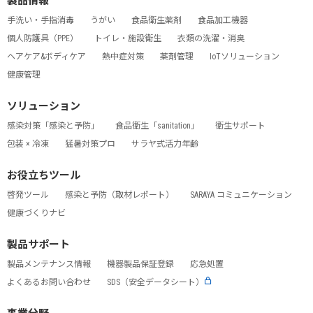
製品情報
手洗い・手指消毒
うがい
食品衛生薬剤
食品加工機器
個人防護具（PPE）
トイレ・施設衛生
衣類の洗濯・消臭
ヘアケア&ボディケア
熱中症対策
薬剤管理
IoTソリューション
健康管理
ソリューション
感染対策「感染と予防」
食品衛生「sanitation」
衛生サポート
包装 × 冷凍
猛暑対策プロ
サラヤ式活力年齢
お役立ちツール
啓発ツール
感染と予防（取材レポート）
SARAYA コミュニケーション
健康づくりナビ
製品サポート
製品メンテナンス情報
機器製品保証登録
応急処置
よくあるお問い合わせ
SDS（安全データシート）