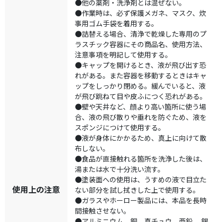
●他の薬剤・洗浄剤とは混ぜない。
●作業時は、必ず保護メガネ、マスク、炊
事用ゴム手袋を着用する。
●詰替える場合、清浄で乾燥した専用のプ
ラスチック容器にその商品名、使用方法、
注意事項を明記して使用する。
●キャップを開けるとき、液が飛び出す恐
れがある。また容器を移動するときはキャ
ップをしっかり閉める。緩んでいると、液
が飛び跳ねて目や皮ふにつく恐れがある。
●壁や天井など、顔より高い箇所に使う場
合、液の飛び散りや垂れを防ぐため、液を
スポンジにつけて使用する。
●液が身体にかかるため、真上に向けて散
布しない。
●食品が直接触れる箇所を洗浄した後は、
湯または水で十分洗い流す。
●塗装面への使用は、うすめの液で目立た
使用上の注意
ない部分を試し拭きした上で使用する。
●ガラスやホーロー製品には、本品を長時
間接触させない。
●アルミニウム、銅、真チュウ、亜鉛、 錫