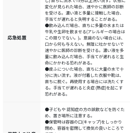
し) 直ちに流水で15分以上洗い流す。状態に
変化が見られた場合、速やかに医師の診断
を受ける。濃い液と多量に接触した場合、
手当てが遅れると失明することがある。
●飲み込んだ場合、直ちに多量の水または
牛乳や生卵を飲ませる(アレルギーの場合は
応急処置
この限りでない。)。意識のない場合には、
口から何も与えない。無理に吐かせないで
速やかに医師の診断を受ける。濃い液を多
量に飲み込んだ場合、手当てが遅れると生
命にかかわる恐れがある。
●皮ふについた場合、直ちに大量の水で十
分に洗い流す。液が付着した衣服や靴は、
直ちに脱ぐ。再使用する場合には洗たくす
る。手当てが遅れると炎症 (熱症)を起こす
恐れがある。
●子どもや 認知症の方の誤飲などを防ぐた
め、置き場所に注意する。
●保管時は容器の口(キャップ)をしっかり
閉め、容器を密閉して換気の良いところで