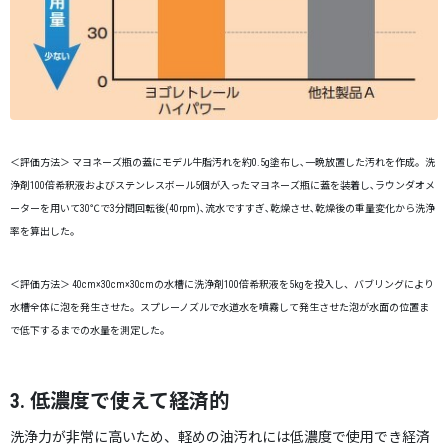
＜評価方法＞ マヨネーズ瓶の蓋にモデル牛脂汚れを約0.5g塗布し､一晩放置した汚れを作成。洗
浄剤100倍希釈液およびステンレスボール5個が入ったマヨネーズ瓶に蓋を装着し､ラウンダオメ
ーターを用いて30℃で3分間回転後(40rpm)､流水ですすぎ､乾燥させ､乾燥後の重量変化から洗浄
率を算出した
。
＜評価方法＞ 40cm×30cm×30cmの水槽に洗浄剤100倍希釈液を5kgを投入し、バブリングにより
水槽全体に泡を発生させた。スプレーノズルで水道水を噴霧して発生させた泡が水面の位置ま
で低下するまでの水量を測定した。
3. 低濃度で使えて経済的
洗浄力が非常に高いため、軽めの油汚れには低濃度で使用でき経済