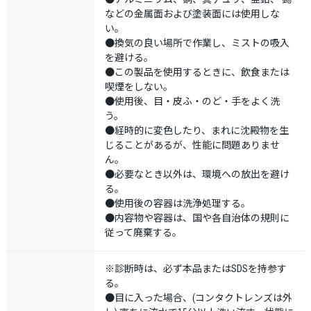
などの金属面および塗装面には使用しな
い。
●換気の良い場所で作業し、ミストの吸入
を避ける。
●この製品を使用するときに、飲食または
喫煙をしない。
●使用後、目・皮ふ・のど・手をよく洗
う。
●経時的に変色したり、まれに沈殿物を生
じることがあるが、性能に問題ありませ
ん。
●必要なとき以外は、環境への放出を避け
る。
●使用後の容器は洗浄処理する。
●内容物や容器は、国や各自治体の規則に
従って廃棄する。
※診断時は、必ず本品またはSDSを持参す
る。
●目に入った場合、(コンタクトレンズは外