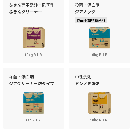
ふきん専用洗浄・除菌剤
殺菌・漂白剤
ふきんクリーナー
ジアノック
食品添加物殺菌料
10kg B.I.B.
10kg B.I.B.
除菌・漂白剤
中性洗剤
ジアクリーナー泡タイプ
ヤシノミ洗剤
9kg B.I.B.
10kg B.I.B.