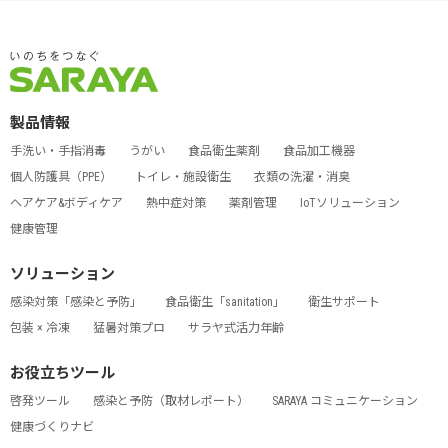
製品情報
手洗い・手指消毒
うがい
食品衛生薬剤
食品加工機器
個人防護具（PPE）
トイレ・施設衛生
衣類の洗濯・消臭
ヘアケア&ボディケア
熱中症対策
薬剤管理
IoTソリューション
健康管理
ソリューション
感染対策「感染と予防」
食品衛生「sanitation」
衛生サポート
包装 × 冷凍
猛暑対策プロ
サラヤ式活力年齢
お役立ちツール
啓発ツール
感染と予防（取材レポート）
SARAYA コミュニケーション
健康づくりナビ