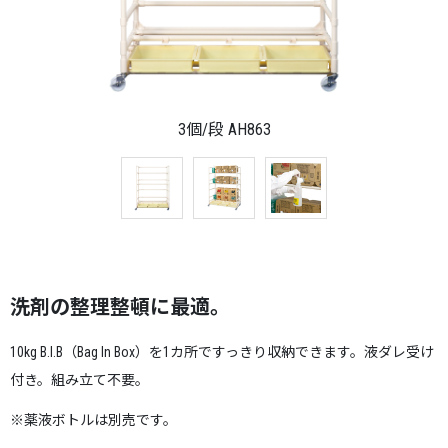
3個/段 AH863
洗剤の整理整頓に最適。
10kg B.I.B（Bag In Box）を1カ所ですっきり収納できます。液ダレ受け
付き。組み立て不要。
※薬液ボトルは別売です。