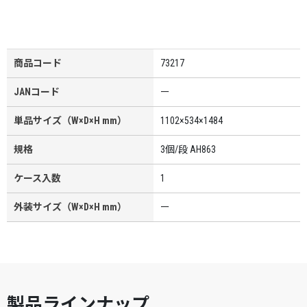
商品コード
73217
JANコード
ー
単品サイズ（W×D×H mm）
1102×534×1484
規格
3個/段 AH863
ケース入数
1
外装サイズ（W×D×H mm）
ー
製品ラインナップ