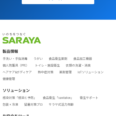
製品情報
手洗い・手指消毒
うがい
食品衛生薬剤
食品加工機器
個人防護具（PPE）
トイレ・施設衛生
衣類の洗濯・消臭
ヘアケア&ボディケア
熱中症対策
薬剤管理
IoTソリューション
健康管理
ソリューション
感染対策「感染と予防」
食品衛生「sanitation」
衛生サポート
包装 × 冷凍
猛暑対策プロ
サラヤ式活力年齢