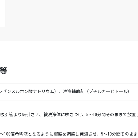
等
ベンゼンスルホン酸ナトリウム）、洗浄補助剤（ブチルカービトール）
の吸引管より吸引させ、被洗浄体に吹きつけ、5～10分間そのままで放置
～100倍希釈液となるように濃度を調整し発泡させ、5～10分間そのま