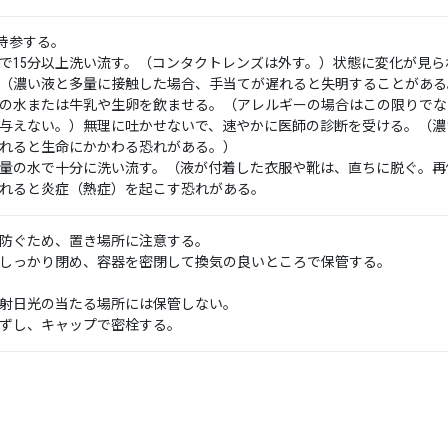
持参する。
で15分以上洗い流す。（コンタクトレンズは外す。）状態に変化が見ら
（濃い液と多量に接触した場合、手当てが遅れると失明することがある
の水または牛乳や生卵を飲ませる。（アレルギーの場合はこの限りでな
与えない。）無理に吐かせないで、速やかに医師の診断を受ける。（濃
れると生命にかかわる恐れがある。）
量の水で十分に洗い流す。（液が付着した衣服や靴は、直ちに脱ぐ。再
れると炎症（熱症）を起こす恐れがある。
防ぐため、置き場所に注意する。
しっかり閉め、容器を密閉して換気の良いところで保管する。
射日光の当たる場所には保管しない。
ずし、キャップで密栓する。