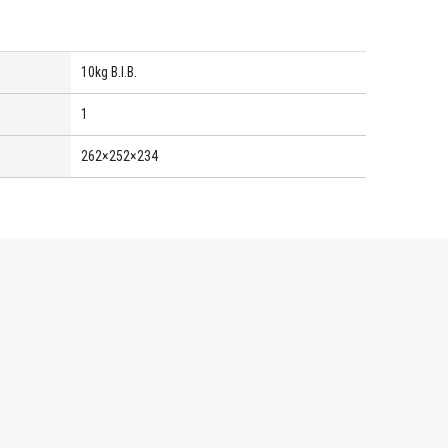
10kg B.I.B.
1
262×252×234