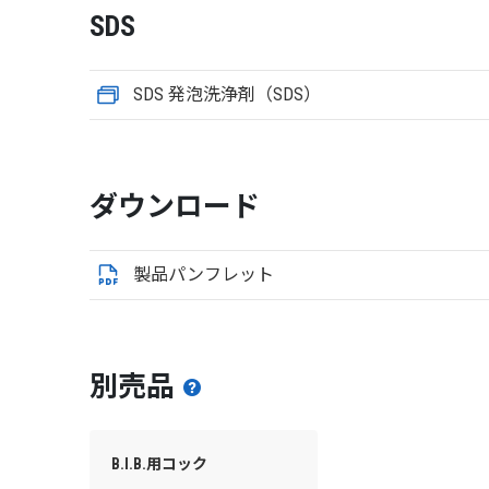
SDS
SDS 発泡洗浄剤（SDS）
ダウンロード
製品パンフレット
別売品
B.I.B.用コック