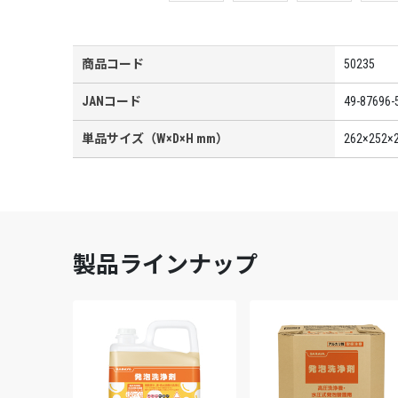
商品コード
50235
JANコード
49-87696-
単品サイズ（W×D×H mm）
262×252×
製品ラインナップ