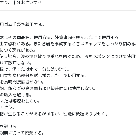
すり、十分水洗いする。
用ゴム手袋を着用する。
器にその商品名、使用方法、注意事項を明記した上で使用する。
出す恐れがある。また容器を移動するときはキャップをしっかり閉める
につく恐れがある。
使う場合、液の飛び散りや垂れを防ぐため、液をスポンジにつけて使用
けて散布しない。
後は、湯または水で十分に洗い流す。
目立たない部分を試し拭きした上で使用する。
を長時間接触させない。
鉛、錫などの金属面および塗装面には使用しない。
の吸入を避ける。
または喫煙をしない。
く洗う。
物が生じることがあるがあるが、性能に問題ありません。
を避ける。
規則に従って廃棄する。