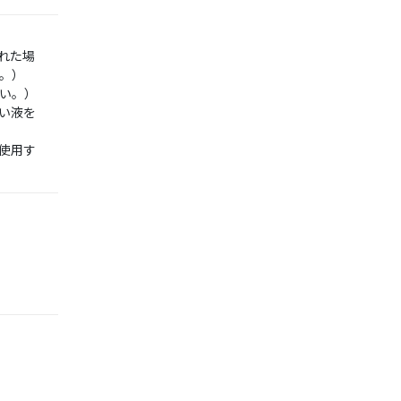
れた場
。）
い。）
い液を
使用す