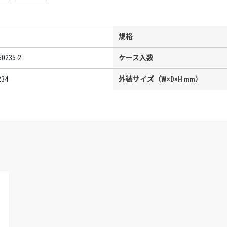
規格
50235-2
ケース入数
234
外装サイズ（W×D×H mm）