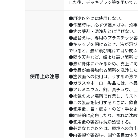
した後、デッキブラシ等を用いてこ
●用途以外には使用しない。
●作業時は、必ず保護メガネ、炊事
●他の薬剤・洗浄剤とは混ぜない。
●詰替えは、専用のプラスチック容
●キャップを開けるとき、液が飛び
でいると、液が飛び跳ねて目や皮ふ
●壁や天井など、顔より高い箇所に
●液が身体にかかるため、真上に向
●食品が直接触れる箇所を洗浄した
使用上の注意
●塗装面への使用は、うすめの液で
●ガラスやホーロー製品には、本品
●アルミニウム、銅、真チュウ、亜
●換気のよい場所で作業し、ミスト
●この製品を使用するときに、飲食
●使用後、目・皮ふ・のど・手をよ
●経時的に変色したり、まれに沈殿
●使用後の容器は洗浄処理する。
●必要なとき以外は、環境への放出
●内容物や容器は、国や各自治体の