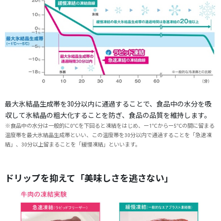
最大氷結晶生成帯を30分以内に通過することで、食品中の水分を吸
収して氷結晶の粗大化することを防ぎ、食品の品質を維持します。
※食品中の水分は一般的に0℃を下回ると凍結をはじめ、ー1℃からー5℃の間に留まる
温度帯を最大氷結晶生成帯といい、この温度帯を30分以内で通過することを「急速凍
結」、30分以上留まることを「緩慢凍結」といいます。
ドリップを抑えて「美味しさを逃さない」