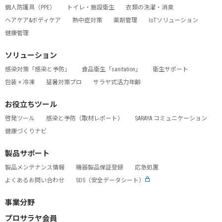
個人防護具（PPE）
トイレ・施設衛生
衣類の洗濯・消臭
ヘアケア&ボディケア
熱中症対策
薬剤管理
IoTソリューション
健康管理
ソリューション
感染対策「感染と予防」
食品衛生「sanitation」
衛生サポート
包装 × 冷凍
猛暑対策プロ
サラヤ式活力年齢
お役立ちツール
啓発ツール
感染と予防（取材レポート）
SARAYA コミュニケーション
健康づくりナビ
製品サポート
製品メンテナンス情報
機器製品保証登録
応急処置
よくあるお問い合わせ
SDS（安全データシート）
事業分野
プロサラヤ会員