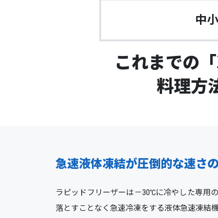
中
これまでの「
料理方
急速液体凍結が圧倒的な速さ
ラピッドフリーザーは－30℃に冷やした専用
落とすことなく急速冷凍をする液体急速凍結