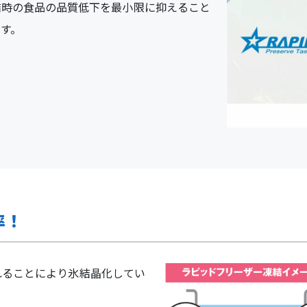
結時の食品の品質低下を最小限に抑えること
す。
率！
れることにより氷結晶化してい