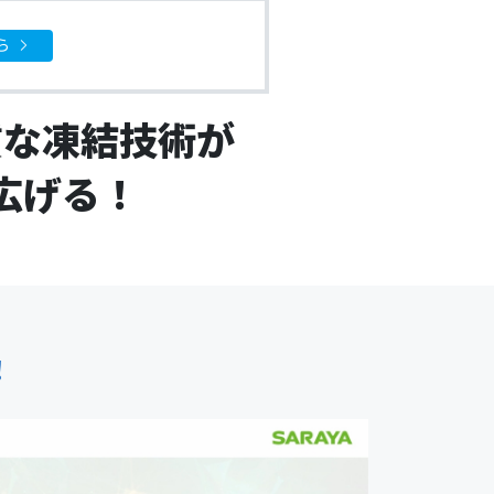
ら
質な凍結技術が
広げる！
！