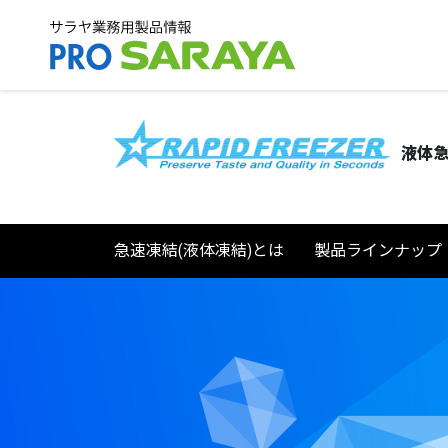
液体急
急速凍結(液体凍結)とは
製品ラインナップ