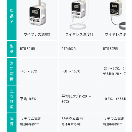
製
品
名
ワイヤレス温度計
ワイヤレス温度計
ワイヤレス温湿
型
RTR-501BL
RTR-502BL
RTR-507BL
番
測
定
-25 ～ 70℃、0 ～
ｰ40 ～ 80℃
ｰ60 ～ 155℃
範
99%RH(-20 ～ 70℃)
囲
主
な
平均±0.3℃(at -20 ～
平均±0.5℃
±0.3℃、±2.5%RH
精
80℃)
度
電
リチウム電池
リチウム電池
リチウム電池
源
電池寿命約4年
電池寿命約4年
電池寿命約4年