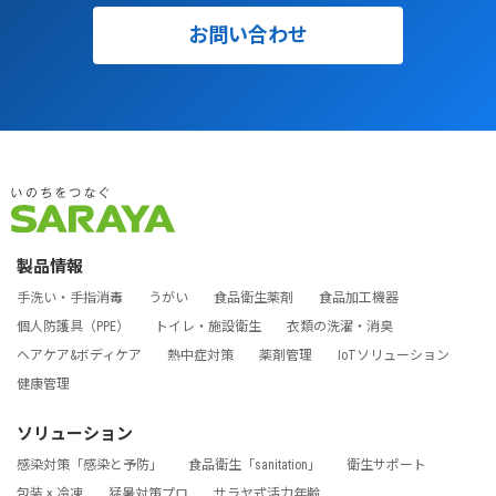
お問い合わせ
製品情報
手洗い・手指消毒
うがい
食品衛生薬剤
食品加工機器
個人防護具（PPE）
トイレ・施設衛生
衣類の洗濯・消臭
ヘアケア&ボディケア
熱中症対策
薬剤管理
IoTソリューション
健康管理
ソリューション
感染対策「感染と予防」
食品衛生「sanitation」
衛生サポート
包装 × 冷凍
猛暑対策プロ
サラヤ式活力年齢