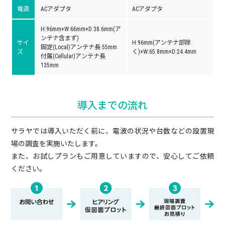
電源
ACアダプタ
ACアダプタ
H:96mm×W:66mm×D:38.6mm(ア
ンテナ含まず)
サイ
H:96mm(アンテナ部除
固定(Local)アンテナ長 55mm
ズ
く)×W:65.8mm×D:24.4mm
付属(Cellular)アンテナ長
135mm
導入までの流れ
サラヤでは導入いただく前に、電波の状況や台数などの設置現
場の調査を実施いたします。
また、お試しプランもご用意していますので、安心してご依頼
ください。