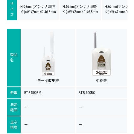
サ
H:62mm(アンテナ部除
H:62mm(アンテナ部除
H:62mm(アンテ
イ
く)×W:47mm×D:46.5mm
く)×W:47mm×D:46.5mm
く)×W:47mm×D:46
ズ
製品
名
データ収集機
中継機
型番
RTR-500BM
RTR-500BC
測定
ー
ー
範囲
主な
ー
ー
精度