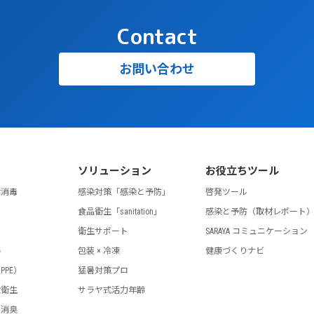
Contact
お問い合わせ
ソリューション
お役立ちツール
指消毒
感染対策「感染と予防」
啓発ツール
食品衛生「sanitation」
感染と予防（取材レポート
剤
衛生サポート
SARAYA コミュニケーション
器
包装 × 冷凍
健康づくりナビ
PPE）
猛暑対策プロ
設衛生
サラヤ式活力年齢
・消臭