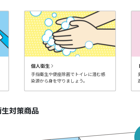
個人衛生
手指衛生や便座除菌でトイレに潜む感
染源から身を守りましょう。
衛生対策商品