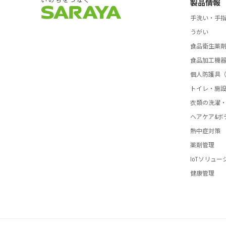
製品情報
手洗い・手
うがい
食品衛生薬
食品加工機
個人防護具（
トイレ・施
衣類の洗濯
ヘアケア&ボ
熱中症対策
薬剤管理
IoTソリュー
健康管理