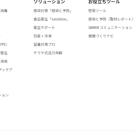
ソリューション
お役立ちツール
指消毒
感染対策「感染と予防」
啓発ツール
食品衛生「sanitation」
感染と予防（取材レポート
剤
衛生サポート
SARAYA コミュニケーション
器
包装 × 冷凍
健康づくりナビ
PPE）
猛暑対策プロ
設衛生
サラヤ式活力年齢
・消臭
ディケア
ション