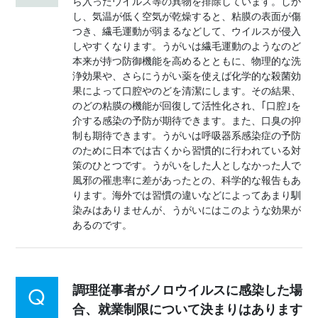
ら入ったウイルス等の異物を排除しています。しか
し、気温が低く空気が乾燥すると、粘膜の表面が傷
つき、繊毛運動が弱まるなどして、ウイルスが侵入
しやすくなります。うがいは繊毛運動のようなのど
本来が持つ防御機能を高めるとともに、物理的な洗
浄効果や、さらにうがい薬を使えば化学的な殺菌効
果によって口腔やのどを清潔にします。その結果、
のどの粘膜の機能が回復して活性化され、｢口腔｣を
介する感染の予防が期待できます。また、口臭の抑
制も期待できます。うがいは呼吸器系感染症の予防
のために日本では古くから習慣的に行われている対
策のひとつです。うがいをした人としなかった人で
風邪の罹患率に差があったとの、科学的な報告もあ
ります。海外では習慣の違いなどによってあまり馴
染みはありませんが、うがいにはこのような効果が
あるのです。
調理従事者がノロウイルスに感染した場
合、就業制限について決まりはあります