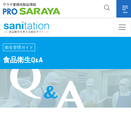
MENU
衛生管理ガイド
食品衛生Q
A
&