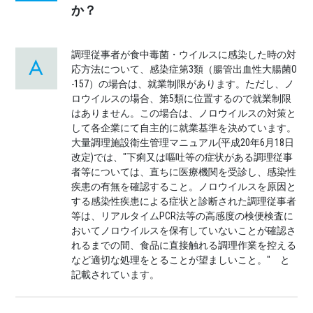
か？
調理従事者が食中毒菌・ウイルスに感染した時の対
応方法について、感染症第3類（腸管出血性大腸菌O
-157）の場合は、就業制限があります。ただし、ノ
ロウイルスの場合、第5類に位置するので就業制限
はありません。この場合は、ノロウイルスの対策と
して各企業にて自主的に就業基準を決めています。
大量調理施設衛生管理マニュアル(平成20年6月18日
改定)では、"下痢又は嘔吐等の症状がある調理従事
者等については、直ちに医療機関を受診し、感染性
疾患の有無を確認すること。ノロウイルスを原因と
する感染性疾患による症状と診断された調理従事者
等は、リアルタイムPCR法等の高感度の検便検査に
おいてノロウイルスを保有していないことが確認さ
れるまでの間、食品に直接触れる調理作業を控える
など適切な処理をとることが望ましいこと。" と
記載されています。