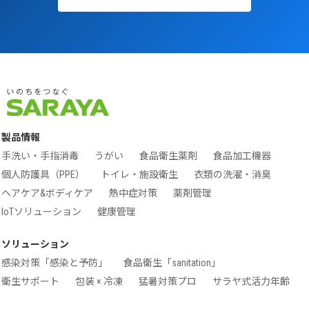
製品情報
手洗い・手指消毒
うがい
食品衛生薬剤
食品加工機器
個人防護具（PPE）
トイレ・施設衛生
衣類の洗濯・消臭
ヘアケア&ボディケア
熱中症対策
薬剤管理
IoTソリューション
健康管理
ソリューション
感染対策「感染と予防」
食品衛生「sanitation」
衛生サポート
包装 × 冷凍
猛暑対策プロ
サラヤ式活力年齢