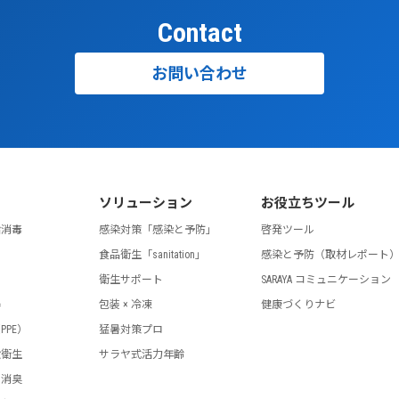
Contact
お問い合わせ
ソリューション
お役立ちツール
指消毒
感染対策「感染と予防」
啓発ツール
食品衛生「sanitation」
感染と予防（取材レポート
剤
衛生サポート
SARAYA コミュニケーション
器
包装 × 冷凍
健康づくりナビ
PPE）
猛暑対策プロ
設衛生
サラヤ式活力年齢
・消臭