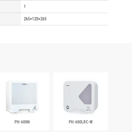
1
265×120×265
PH-600N
PH-600LRC-W