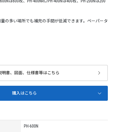
0Nは600枚、PH-400NRC/PH-400Nは400枚、PH-200Nは200
使用量の多い場所でも補充の手間が低減できます。ペーパータ
。
説明書、図面、仕様書等はこちら
購入はこちら
PH-600N