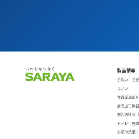
製品情報
手洗い・手
うがい
食品衛生薬
食品加工機
個人防護具（
トイレ・施
衣類の洗濯