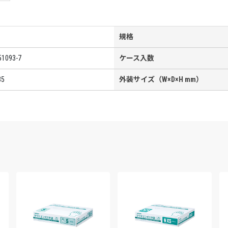
規格
51093-7
ケース入数
35
外装サイズ（W×D×H mm）