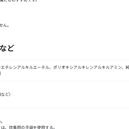
機にもおすすめです。
せん。
など
シエチレンアルキルエーテル、ポリオキシアルキレンアルキルアミン、
剤
絹など）
い。
きは、炊事用の手袋を使用する。