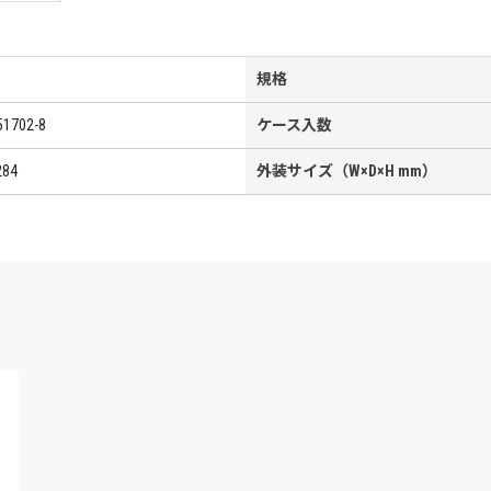
規格
51702-8
ケース入数
284
外装サイズ（W×D×H mm）