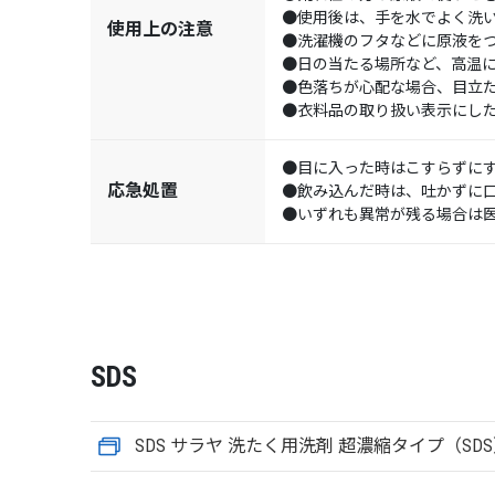
●使用後は、手を水でよく洗
使用上の注意
●洗濯機のフタなどに原液を
●日の当たる場所など、高温
●色落ちが心配な場合、目立
●衣料品の取り扱い表示にし
●目に入った時はこすらずに
応急処置
●飲み込んだ時は、吐かずに
●いずれも異常が残る場合は
SDS
SDS サラヤ 洗たく用洗剤 超濃縮タイプ（SD