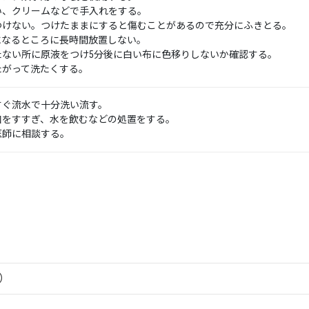
い、クリームなどで手入れをする。
つけない。つけたままにすると傷むことがあるので充分にふきとる。
になるところに長時間放置しない。
たない所に原液をつけ5分後に白い布に色移りしないか確認する。
たがって洗たくする。
すぐ流水で十分洗い流す。
口をすすぎ、水を飲むなどの処置をする。
医師に相談する。
S）