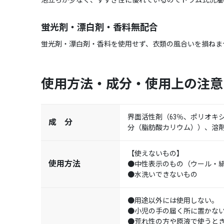
泡立ちが少なく、すすぎ性に優れているのでドラム式洗濯
蛍光剤・漂白剤・香料無配合
蛍光剤・漂白剤・香料を使用せず、衣類の風合いを損ねま
使用方法・成分・使用上の注意
界面活性剤（63％、ポリオキ
成 分
分（脂肪酸カリウム））、溶
【使えないもの】
使用方法
●中性表示のもの（ウール・
●水洗いできないもの
●用途以外には使用しない。
●小児の手の届く所に置かな
●荒れ性の方や原液で使うと