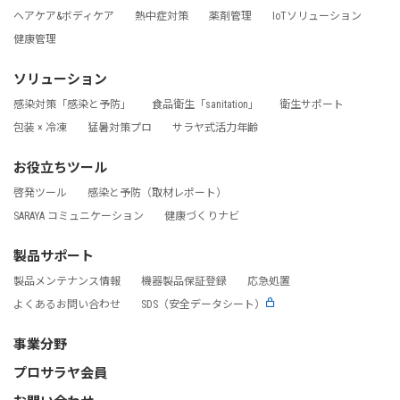
ヘアケア&ボディケア
熱中症対策
薬剤管理
IoTソリューション
健康管理
ソリューション
感染対策「感染と予防」
食品衛生「sanitation」
衛生サポート
包装 × 冷凍
猛暑対策プロ
サラヤ式活力年齢
お役立ちツール
啓発ツール
感染と予防（取材レポート）
SARAYA コミュニケーション
健康づくりナビ
製品サポート
製品メンテナンス情報
機器製品保証登録
応急処置
よくあるお問い合わせ
SDS（安全データシート）
事業分野
プロサラヤ会員