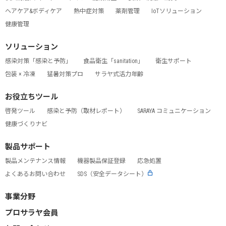
ヘアケア&ボディケア
熱中症対策
薬剤管理
IoTソリューション
健康管理
ソリューション
感染対策「感染と予防」
食品衛生「sanitation」
衛生サポート
包装 × 冷凍
猛暑対策プロ
サラヤ式活力年齢
お役立ちツール
啓発ツール
感染と予防（取材レポート）
SARAYA コミュニケーション
健康づくりナビ
製品サポート
製品メンテナンス情報
機器製品保証登録
応急処置
よくあるお問い合わせ
SDS（安全データシート）
事業分野
プロサラヤ会員