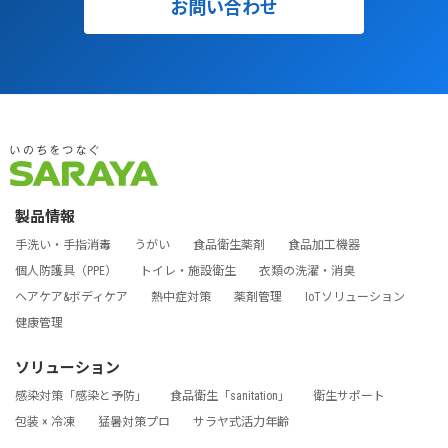
お問い合わせ
製品情報
手洗い・手指消毒
うがい
食品衛生薬剤
食品加工機器
個人防護具（PPE）
トイレ・施設衛生
衣類の洗濯・消臭
ヘアケア&ボディケア
熱中症対策
薬剤管理
IoTソリューション
健康管理
ソリューション
感染対策「感染と予防」
食品衛生「sanitation」
衛生サポート
包装 × 冷凍
猛暑対策プロ
サラヤ式活力年齢