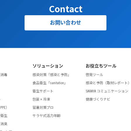
Contact
お問い合わせ
ソリューション
お役立ちツール
指消毒
感染対策「感染と予防」
啓発ツール
食品衛生「sanitation」
感染と予防（取材レポート
剤
衛生サポート
SARAYA コミュニケーション
器
包装 × 冷凍
健康づくりナビ
PPE）
猛暑対策プロ
設衛生
サラヤ式活力年齢
・消臭