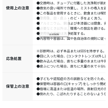
●交換時は、チューブに付着した洗浄剤が跳ね
使用上の注意
●換気の良い場所で作業し、ミストの吸入を避
●この製品を使用するときに、飲食または喫煙
●使用後、目・皮ふ・のど・手をよく洗う。
●アルミニウム、銅および本漆器には腐食、劣
●必要なとき以外は、環境への放出を避ける。
●使用後の容器は洗浄処理する。
scrollable
●内容物や容器は、国や各自治体の規則に従っ
※診断時は、必ず本品またはSDSを持参する。
●目に入った場合、(コンタクトレンズは外し
応急処置
●飲み込んだ場合、直ちに多量の水または牛乳
●皮ふについた場合、直ちに大量の水で十分に
●子どもや認知症の方の誤飲などを防ぐため、
●保管時は容器の口(キャップ) をしっかり閉
保管上の注意
●極端に高温または低温の場所、直射日光の当
●倒れたり、こぼれたりすることのないような