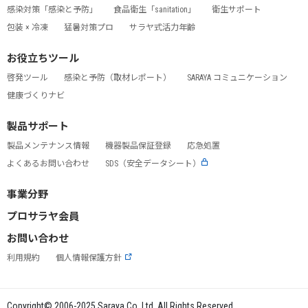
感染対策「感染と予防」
食品衛生「sanitation」
衛生サポート
包装 × 冷凍
猛暑対策プロ
サラヤ式活力年齢
お役立ちツール
啓発ツール
感染と予防（取材レポート）
SARAYA コミュニケーション
健康づくりナビ
製品サポート
製品メンテナンス情報
機器製品保証登録
応急処置
よくあるお問い合わせ
SDS（安全データシート）
事業分野
プロサラヤ会員
お問い合わせ
利用規約
個人情報保護方針
Copyright© 2006-2025 Saraya Co.,Ltd. All Rights Reserved.