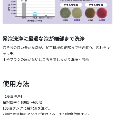
発泡洗浄に最適な泡が細部まで洗浄
泡持ちの良い豊かな泡が、加工機械の細部まで行き渡り、汚れをキ
ャッチ。
手やブラシの届かないところまでしっかり洗浄・除菌。
使用方法
【浸漬洗浄】
希釈倍率：100倍～600倍
1.浸漬タンクに希釈液を注ぐ。
2.調理器具類をタンクに漬け込み、30分程度放置する。