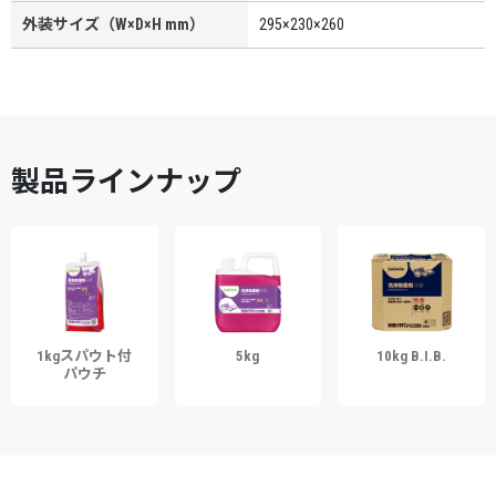
外装サイズ（W×D×H mm）
295×230×260
製品ラインナップ
1kgスパウト付
5kg
10kg B.I.B.
パウチ