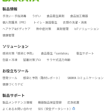
製品情報
手洗い・手指消毒
うがい
食品衛生薬剤
食品加工機器
個人防護具（PPE）
トイレ・施設衛生
衣類の洗濯・消臭
ヘアケア&ボディケア
熱中症対策
薬剤管理
IoTソリューション
健康管理
ソリューション
感染対策「感染と予防」
食品衛生「sanitation」
衛生サポート
包装 × 冷凍
猛暑対策プロ
サラヤ式活力年齢
お役立ちツール
啓発ツール
感染と予防（取材レポート）
SARAYA コミュニケーション
健康づくりナビ
製品サポート
製品メンテナンス情報
機器製品保証登録
応急処置
よくあるお問い合わせ
SDS（安全データシート）