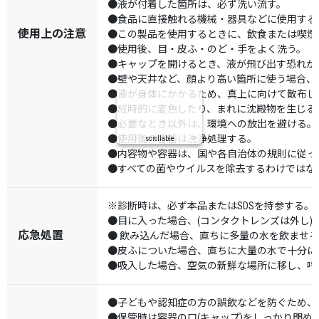
●液が付着した箇所は、必ず洗い流す。
●食品に直接触れる機械・器具などに使用する
使用上の注意
●この製品を使用するときに、飲食または喫煙
●使用後、目・皮ふ・のど・手をよく洗う。
●キャップを開けるとき、液が飛び出す恐れが
●壁や天井など、顔より高い箇所に使う場合、
●液が身体にかかるため、真上に向けて散布し
●経時的に変色したり、まれに沈殿物を生じる
●必要なとき以外は、環境への放出を避ける。
●使用後の容器は洗浄処理する。
scrollable
●内容物や容器は、国や各自治体の規則に従っ
●すべての菌やウイルスを除去するわけではな
※診断時は、必ず本品またはSDSを持参する。
●目に入った場合、(コンタクトレンズは外し)
応急処置
● 飲み込んだ場合、直ちに多量の水を飲ませ
●皮ふについた場合、直ちに大量の水で十分に
●吸入した場合、空気の新鮮な場所に移し、呼
●子どもや認知症の方の誤飲などを防ぐため、
●保管時は容器の口(キャップ)をしっかり閉