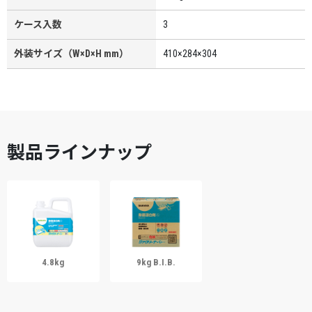
ケース入数
3
外装サイズ（W×D×H mm）
410×284×304
製品ラインナップ
4.8kg
9kg B.I.B.