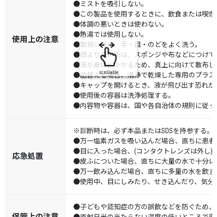
●ミストを吸引しない。
●この製品を使用するときに、飲食または喫煙
●体調の悪いときは使わない。
●熱湯では使用しない。
使用上の注意
●取扱い後は、手・目・のどをよく洗う。
●顔より高い所は、スポンジや布などにつけて
●液が身体にかかるため、真上に向けて散布し
scrollable
●詰替える場合、清浄で乾燥した専用のプラス
●キャップを開けるとき、液が飛び出す恐れが
●使用後の容器は洗浄処理する。
●内容物や容器は、国や各自治体の規則に従っ
※診断時は、必ず本品またはSDSを持参する。
●万一塩素ガスを吸い込んだ場合、直ちに患者
●目に入った場合、(コンタクトレンズは外し)
応急処置
●皮ふについた場合、直ちに大量の水で十分に
●万一飲み込んだ場合、直ちに多量の水を飲ま
●使用中、目にしみたり、せき込んだり、気分
●子どもや認知症の方の誤飲などを防ぐため、
保管上の注意