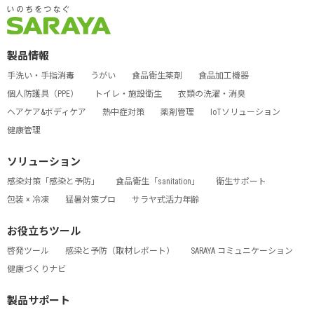
製品情報
手洗い・手指消毒
うがい
食品衛生薬剤
食品加工機器
個人防護具（PPE）
トイレ・施設衛生
衣類の洗濯・消臭
ヘアケア&ボディケア
熱中症対策
薬剤管理
IoTソリューション
健康管理
ソリューション
感染対策「感染と予防」
食品衛生「sanitation」
衛生サポート
包装 × 冷凍
猛暑対策プロ
サラヤ式活力年齢
お役立ちツール
啓発ツール
感染と予防（取材レポート）
SARAYA コミュニケーション
健康づくりナビ
製品サポート