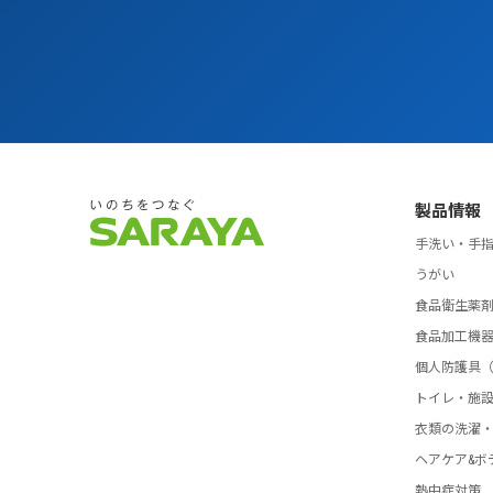
製品情報
手洗い・手
うがい
食品衛生薬
食品加工機
個人防護具（
トイレ・施
衣類の洗濯
ヘアケア&ボ
熱中症対策