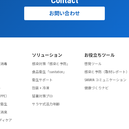
Contact
お問い合わせ
ソリューション
お役立ちツール
指消毒
感染対策「感染と予防」
啓発ツール
食品衛生「sanitation」
感染と予防（取材レポート
剤
衛生サポート
SARAYA コミュニケーション
器
包装 × 冷凍
健康づくりナビ
PPE）
猛暑対策プロ
設衛生
サラヤ式活力年齢
・消臭
ディケア