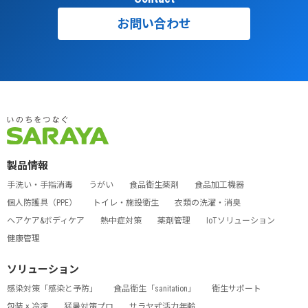
お問い合わせ
製品情報
手洗い・手指消毒
うがい
食品衛生薬剤
食品加工機器
個人防護具（PPE）
トイレ・施設衛生
衣類の洗濯・消臭
ヘアケア&ボディケア
熱中症対策
薬剤管理
IoTソリューション
健康管理
ソリューション
感染対策「感染と予防」
食品衛生「sanitation」
衛生サポート
包装 × 冷凍
猛暑対策プロ
サラヤ式活力年齢