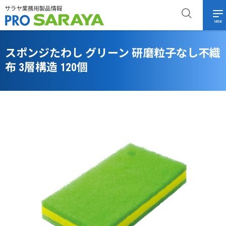
MENU
スポンジたわし グリーン 研磨粒子なし不織
布 3層構造 120個