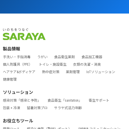
製品情報
手洗い・手指消毒
うがい
食品衛生薬剤
食品加工機器
個人防護具（PPE）
トイレ・施設衛生
衣類の洗濯・消臭
ヘアケア&ボディケア
熱中症対策
薬剤管理
IoTソリューション
健康管理
ソリューション
感染対策「感染と予防」
食品衛生「sanitation」
衛生サポート
包装 × 冷凍
猛暑対策プロ
サラヤ式活力年齢
お役立ちツール
啓発ツール
感染と予防（取材レポート）
SARAYA コミュニケーション