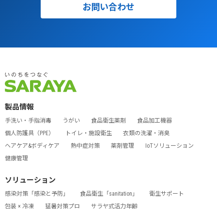
お問い合わせ
製品情報
手洗い・手指消毒
うがい
食品衛生薬剤
食品加工機器
個人防護具（PPE）
トイレ・施設衛生
衣類の洗濯・消臭
ヘアケア&ボディケア
熱中症対策
薬剤管理
IoTソリューション
健康管理
ソリューション
感染対策「感染と予防」
食品衛生「sanitation」
衛生サポート
包装 × 冷凍
猛暑対策プロ
サラヤ式活力年齢