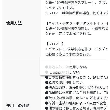
２50～100倍希釈液をスプレーし、スポ
３水でよくすすぐ。
※フロアーは50倍希釈の場合、乾くまで滑
使用方法
【車イス・手すり・ポータブルトイレ・便
１50～100倍希釈液を噴霧し、不織布な
２必要に応じて水拭きを行う。
【フロアー】
１バケツに100倍希釈液を作り、モップで
２必要に応じて水拭きを行う。
●用途以外には使用しない。
●ミストを吸引しない。
scrollable
●この製品を使用するときに、飲食また
●原液で使用使用しない。
●他の殺菌剤、洗浄剤等とは混ぜない。
●作業時は炊事用ゴム手袋を着用し、目
●取り扱い後は手、皮ふ・のどをよく洗
●材質・塗装の種類によって表面が変色
使用上の注意
●他の容器に移し替える場合、専用のプ