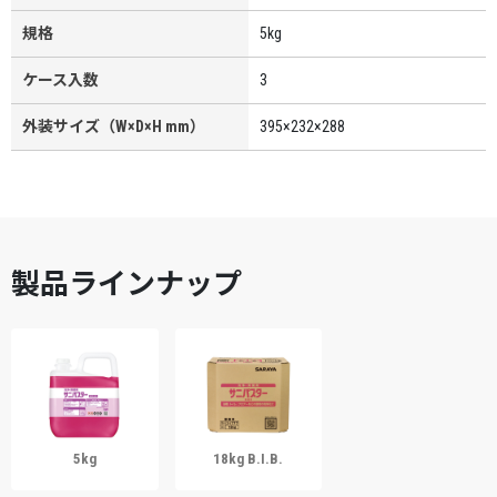
規格
5kg
ケース入数
3
外装サイズ（W×D×H mm）
395×232×288
製品ラインナップ
5kg
18kg B.I.B.