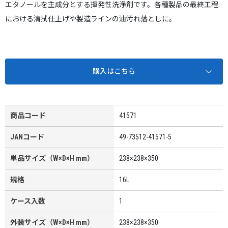
エタノールを主成分とする揮発性洗浄剤です。各種製品の最終工程
における清拭仕上げや製造ラインの油汚れ落としに。
購入はこちら
商品コード
41571
JANコード
49-73512-41571-5
単品サイズ（W×D×H mm）
238×238×350
規格
16L
ケース入数
1
外装サイズ（W×D×H mm）
238×238×350