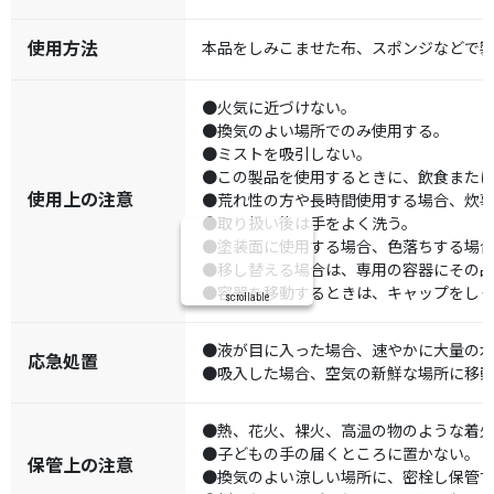
使用方法
本品をしみこませた布、スポンジなどで
●火気に近づけない。
●換気のよい場所でのみ使用する。
●ミストを吸引しない。
●この製品を使用するときに、飲食また
使用上の注意
●荒れ性の方や長時間使用する場合、炊
●取り扱い後は手をよく洗う。
●塗装面に使用する場合、色落ちする場
●移し替える場合は、専用の容器にその
●容器を移動するときは、キャップをし
scrollable
●液が目に入った場合、速やかに大量の
応急処置
●吸入した場合、空気の新鮮な場所に移
●熱、花火、裸火、高温の物のような着
●子どもの手の届くところに置かない。
保管上の注意
●換気のよい涼しい場所に、密栓し保管