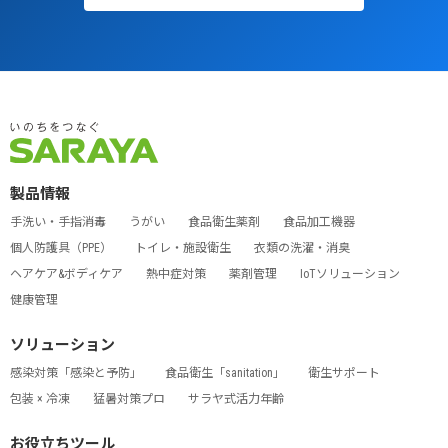
製品情報
手洗い・手指消毒
うがい
食品衛生薬剤
食品加工機器
個人防護具（PPE）
トイレ・施設衛生
衣類の洗濯・消臭
ヘアケア&ボディケア
熱中症対策
薬剤管理
IoTソリューション
健康管理
ソリューション
感染対策「感染と予防」
食品衛生「sanitation」
衛生サポート
包装 × 冷凍
猛暑対策プロ
サラヤ式活力年齢
お役立ちツール