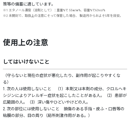
策等の備蓄に適しています。
※1 エタノール濃度（溶剤として）：重量%で 55w/w%、容量%で63vol%
※2 未開封で、取扱上の注意にそって保管した場合、 製造月からおよそ5年を目安。
使用上の注意
してはいけないこと
（守らないと現在の症状が悪化したり、副作用が起こりやすくな
る）
1. 次の人は使用しないこと （1）本剤又は本剤の成分、クロルヘキ
シジンによりアレルギー症状を起こしたことがある人。（2）患部が
広範囲の人。（3）深い傷やひどいやけどの人。
2. 次の部位には使用しないこと 損傷のある手指・皮ふ・口唇等の
粘膜の部分、目の周り（局所刺激作用がある。）