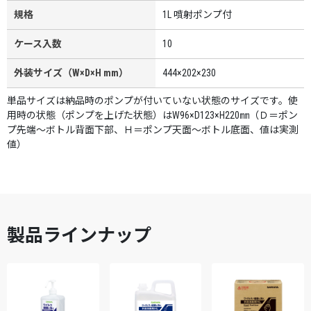
規格
1L 噴射ポンプ付
ケース入数
10
外装サイズ（W×D×H mm）
444×202×230
単品サイズは納品時のポンプが付いていない状態のサイズです。使
用時の状態（ポンプを上げた状態）はW96×D123×H220㎜（Ｄ＝ポン
プ先端～ボトル背面下部、Ｈ＝ポンプ天面～ボトル底面、値は実測
値）
製品ラインナップ