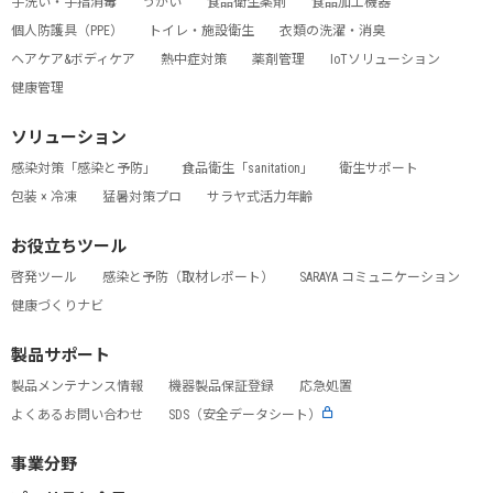
手洗い・手指消毒
うがい
食品衛生薬剤
食品加工機器
個人防護具（PPE）
トイレ・施設衛生
衣類の洗濯・消臭
ヘアケア&ボディケア
熱中症対策
薬剤管理
IoTソリューション
健康管理
ソリューション
感染対策「感染と予防」
食品衛生「sanitation」
衛生サポート
包装 × 冷凍
猛暑対策プロ
サラヤ式活力年齢
お役立ちツール
啓発ツール
感染と予防（取材レポート）
SARAYA コミュニケーション
健康づくりナビ
製品サポート
製品メンテナンス情報
機器製品保証登録
応急処置
よくあるお問い合わせ
SDS（安全データシート）
事業分野