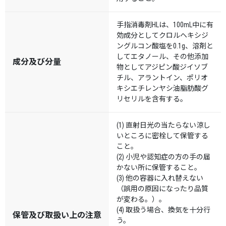
手指消毒剤HLは、100mL中に有
効成分としてクロルヘキシジ
ングルコン酸塩を0.1g、溶剤と
してエタノール、その他添加
成分及び分量
物としてアジピン酸ジイソブ
チル、アラントイン、ポリオ
キシエチレンヤシ油脂肪酸グ
リセリルを含有する。
(1) 直射日光の当たらない涼し
いところに密栓して保管する
こと。
(2) 小児や認知症の方の手の届
かない所に保管すること。
(3) 他の容器に入れ替えない
（誤用の原因になったり品質
が変わる。）。
(4) 取扱う場合、換気を十分行
保管及び取扱い上の注意
う。