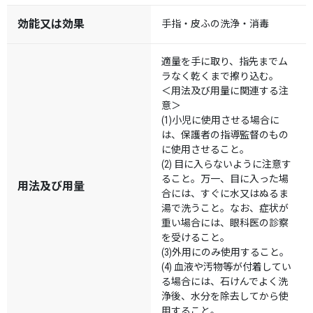
効能又は効果
手指・皮ふの洗浄・消毒
適量を手に取り、指先までム
ラなく乾くまで擦り込む。
＜用法及び用量に関連する注
意＞
(1)小児に使用させる場合に
は、保護者の指導監督のもの
に使用させること。
(2) 目に入らないように注意す
ること。万一、目に入った場
用法及び用量
合には、すぐに水又はぬるま
湯で洗うこと。なお、症状が
重い場合には、眼科医の診察
を受けること。
(3)外用にのみ使用すること。
(4) 血液や汚物等が付着してい
る場合には、石けんでよく洗
浄後、水分を除去してから使
用すること。