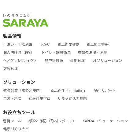
製品情報
手洗い・手指消毒
うがい
食品衛生薬剤
食品加工機器
個人防護具（PPE）
トイレ・施設衛生
衣類の洗濯・消臭
ヘアケア&ボディケア
熱中症対策
薬剤管理
IoTソリューション
健康管理
ソリューション
感染対策「感染と予防」
食品衛生「sanitation」
衛生サポート
包装 × 冷凍
猛暑対策プロ
サラヤ式活力年齢
お役立ちツール
啓発ツール
感染と予防（取材レポート）
SARAYA コミュニケーション
健康づくりナビ