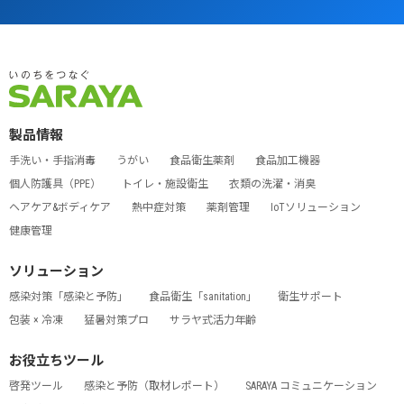
製品情報
手洗い・手指消毒
うがい
食品衛生薬剤
食品加工機器
個人防護具（PPE）
トイレ・施設衛生
衣類の洗濯・消臭
ヘアケア&ボディケア
熱中症対策
薬剤管理
IoTソリューション
健康管理
ソリューション
感染対策「感染と予防」
食品衛生「sanitation」
衛生サポート
包装 × 冷凍
猛暑対策プロ
サラヤ式活力年齢
お役立ちツール
啓発ツール
感染と予防（取材レポート）
SARAYA コミュニケーション