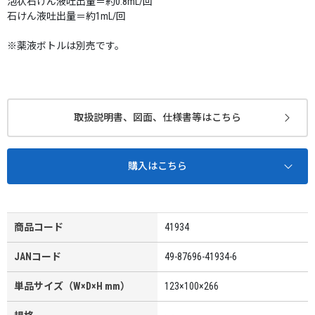
泡状石けん液吐出量＝約0.8mL/回
石けん液吐出量＝約1mL/回
※薬液ボトルは別売です。
取扱説明書、図面、仕様書等はこちら
購入はこちら
商品コード
41934
JANコード
49-87696-41934-6
単品サイズ（W×D×H mm）
123×100×266