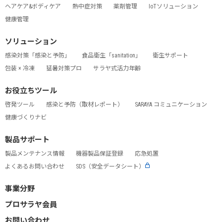
ヘアケア&ボディケア
熱中症対策
薬剤管理
IoTソリューション
健康管理
ソリューション
感染対策「感染と予防」
食品衛生「sanitation」
衛生サポート
包装 × 冷凍
猛暑対策プロ
サラヤ式活力年齢
お役立ちツール
啓発ツール
感染と予防（取材レポート）
SARAYA コミュニケーション
健康づくりナビ
製品サポート
製品メンテナンス情報
機器製品保証登録
応急処置
よくあるお問い合わせ
SDS（安全データシート）
事業分野
プロサラヤ会員
お問い合わせ